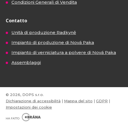
Condizioni Generali di Vendita
Contatto
Unità di produzione Radkyně
Impianto di produzione di Nová Paka
Impianto di verniciatura a polvere di Nová Paka
Assemblaggi
© 2026, DOPS s.r.o.
Dichiarazione di accessibilità
|
Mappa del sito
|
GDPR
|
Impostazioni dei cookie
E
B
HA FATTO
R
Á