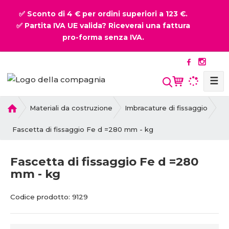
✅ Sconto di 4 € per ordini superiori a 123 €.
✅ Partita IVA UE valida? Riceverai una fattura
pro-forma senza IVA.
☰
P
Materiali da costruzione
Imbracature di fissaggio
r
i
Fascetta di fissaggio Fe d =280 mm - kg
m
a
Fascetta di fissaggio Fe d =280
p
mm - kg
a
g
C
C
i
Codice prodotto:
9129
o
o
n
d
d
a