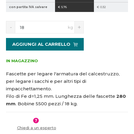
5
con partita IVA salvare
€ 5.76
€ 0.32
1
9
S
N
1
kg
n
a
2
í
v
9
ž
ý
AGGIUNGI AL CARRELLO
i
š
t
i
m
t
IN MAGAZZINO
n
m
o
n
Fascette per legare l'armatura del calcestruzzo,
ž
o
per legare i sacchi e per altri tipi di
s
ž
impacchettamento.
t
s
v
t
Filo di Fe d=1,25 mm. Lunghezza delle fascette
280
í
v
mm
. Bobine 5500 pezzi / 18 kg.
í
Chiedi a un esperto