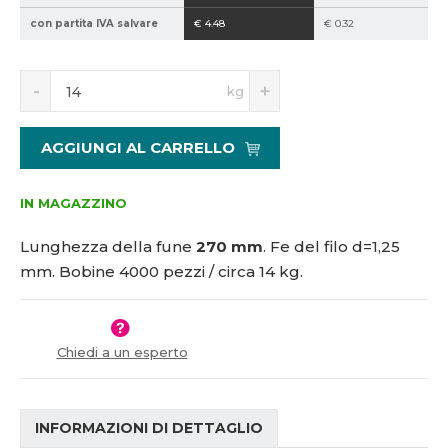
5
con partita IVA salvare
€ 4.48
€ 0.32
1
9
S
N
1
kg
n
a
1
í
v
2
ž
ý
AGGIUNGI AL CARRELLO
i
š
t
i
m
t
IN MAGAZZINO
n
m
o
n
Lunghezza della fune
270 mm
.
Fe del filo d=1,25
ž
o
mm.
Bobine 4000 pezzi / circa 14 kg.
s
ž
t
s
v
t
í
v
Chiedi a un esperto
í
INFORMAZIONI DI DETTAGLIO