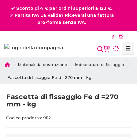
✅ Sconto di 4 € per ordini superiori a 123 €.
✅ Partita IVA UE valida? Riceverai una fattura
pro-forma senza IVA.
☰
P
Materiali da costruzione
Imbracature di fissaggio
r
i
Fascetta di fissaggio Fe d =270 mm - kg
m
a
Fascetta di fissaggio Fe d =270
p
mm - kg
a
g
C
C
i
Codice prodotto:
9112
o
o
n
d
d
a