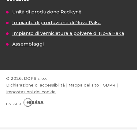
Unità di produzione Radkyně
Impianto di produzione di Nová Paka
Impianto di verniciatura a polvere di Nová Paka
Assemblaggi
© 2026, DOPS s.r.o.
Dichiarazione di accessibilità
|
Mappa del sito
|
GDPR
|
Impostazioni dei cookie
E
B
HA FATTO
R
Á
N
VISA
MasterCard
Maestro
A
.
C
Z