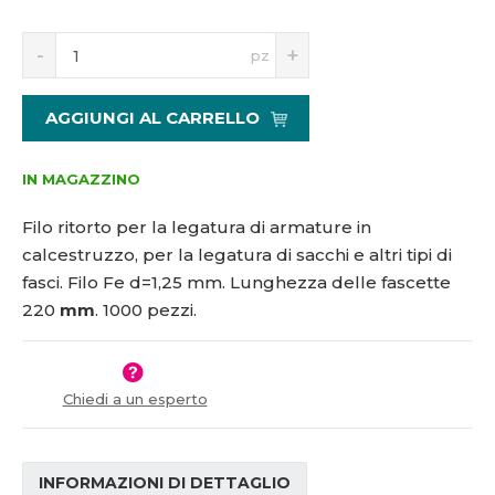
5
S
N
1
pz
n
a
1
í
v
8
ž
ý
9
AGGIUNGI AL CARRELLO
i
š
5
t
i
m
t
IN MAGAZZINO
n
m
o
n
Filo ritorto per la legatura di armature in
ž
o
calcestruzzo, per la legatura di sacchi e altri tipi di
s
ž
fasci. Filo Fe d=1,25 mm. Lunghezza delle fascette
t
s
v
t
220
mm
. 1000 pezzi.
í
v
í
Chiedi a un esperto
INFORMAZIONI DI DETTAGLIO