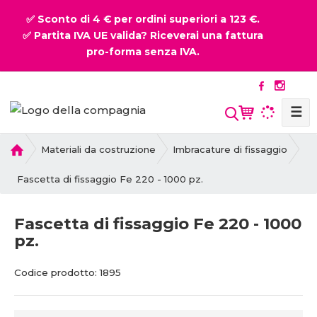
✅ Sconto di 4 € per ordini superiori a 123 €.
✅ Partita IVA UE valida? Riceverai una fattura
pro-forma senza IVA.
☰
P
Materiali da costruzione
Imbracature di fissaggio
r
i
Fascetta di fissaggio Fe 220 - 1000 pz.
m
a
Fascetta di fissaggio Fe 220 - 1000
p
pz.
a
g
C
C
i
Codice prodotto:
1895
o
o
n
d
d
a