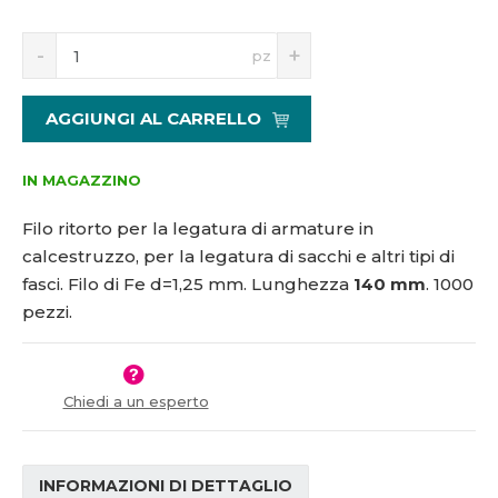
5
S
N
1
pz
n
a
1
í
v
8
ž
ý
5
AGGIUNGI AL CARRELLO
i
š
7
t
i
m
t
IN MAGAZZINO
n
m
o
n
Filo ritorto per la legatura di armature in
ž
o
calcestruzzo, per la legatura di sacchi e altri tipi di
s
ž
fasci. Filo di Fe d=1,25 mm. Lunghezza
140 mm
. 1000
t
s
v
t
pezzi.
í
v
í
Chiedi a un esperto
INFORMAZIONI DI DETTAGLIO