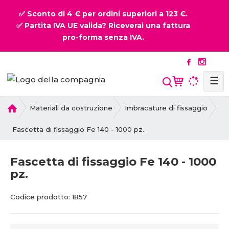
✅ Sconto di 4 € per ordini superiori a 123 €.
✅ Partita IVA UE valida? Riceverai una fattura
pro-forma senza IVA.
☰
P
Materiali da costruzione
Imbracature di fissaggio
r
i
Fascetta di fissaggio Fe 140 - 1000 pz.
m
a
Fascetta di fissaggio Fe 140 - 1000
p
pz.
a
g
C
C
i
Codice prodotto:
1857
o
o
n
d
d
a