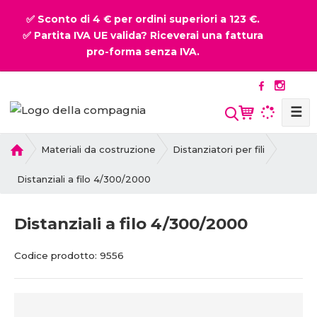
✅ Sconto di 4 € per ordini superiori a 123 €.
✅ Partita IVA UE valida? Riceverai una fattura
pro-forma senza IVA.
☰
P
Materiali da costruzione
Distanziatori per fili
r
i
Distanziali a filo 4/300/2000
m
a
Distanziali a filo 4/300/2000
p
a
C
C
Codice prodotto:
9556
g
o
o
i
d
d
n
i
i
a
c
c