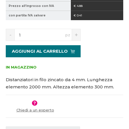
1
Prezzo all'ingrosso con IVA
€ 4.88
9
con partita IVA salvare
€ 0.41
5
5
6
S
N
pz
n
a
í
v
ž
ý
AGGIUNGI AL CARRELLO
i
š
t
i
m
t
IN MAGAZZINO
n
m
o
n
Distanziatori in filo zincato da 4 mm. Lunghezza
ž
o
elemento 2000 mm. Altezza elemento 300 mm.
s
ž
t
s
v
t
í
v
Chiedi a un esperto
í