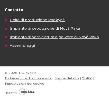
Contatto
Unità di produzione Radkyně
Impianto di produzione di Nová Paka
Impianto di verniciatura a polvere di Nová Paka
Assemblaggi
© 2026, DOPS s.r.o.
Dichiarazione di accessibilità
|
Mappa del sito
|
GDPR
|
Impostazioni dei cookie
E
B
HA FATTO
R
Á
N
VISA
MasterCard
Maestro
A
.