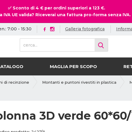
✅ Sconto di 4 € per ordini superiori a 123 €.
a IVA UE valida? Riceverai una fattura pro-forma senza IVA.
en.: 7:00 - 15:30
Galleria fotografica
Informa
c
e
r
c
CATALOGO
MAGLIA PER SCOPO
RET
a
.
.
ni di recinzione
Montanti e puntoni rivestiti in plastica
M
.
olonna 3D verde 60*60/
C
odice prodotto:
2427/A