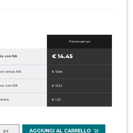
Prezzo per pz
€ 14.45
lio con IVA
sso senza IVA
€ 10.84
sso con IVA
€ 13.22
alvare
€ 1.23
AGGIUNGI AL CARRELLO
pz