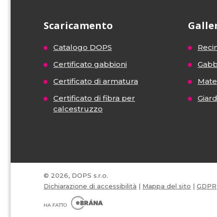
Scaricamento
Galle
Catalogo DOPS
Recin
Certificato gabbioni
Gabb
Certificato di armatura
Mater
Certificato di fibra per
Giar
calcestruzzo
© 2026, DOPS s.r.o.
Dichiarazione di accessibilità
|
Mappa del sito
|
GDPR
E
B
HA FATTO
R
Á