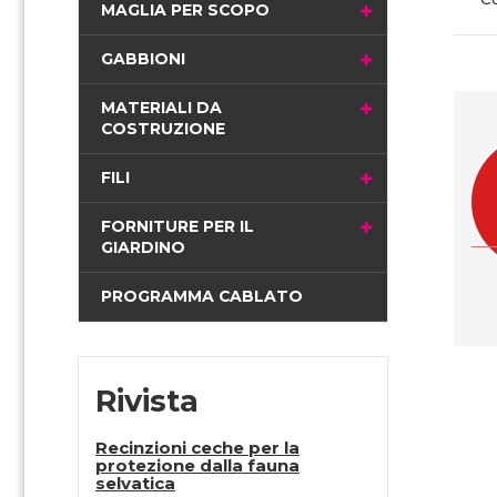
i
MAGLIA PER SCOPO
n
a
GABBIONI
MATERIALI DA
COSTRUZIONE
FILI
FORNITURE PER IL
GIARDINO
PROGRAMMA CABLATO
Rivista
Recinzioni ceche per la
protezione dalla fauna
selvatica