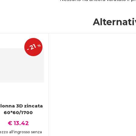
Alternat
21
%
-
lonna 3D zincata
60*60/1700
€ 13.42
ezzo all'ingrosso senza