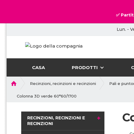
✅ Partit
Lun. - V
CASA
PRODOTTI
P
Recinzioni, recinzioni e recinzioni
Pali e punto
r
i
Colonna 3D verde 60*60/1700
m
a
C
p
RECINZIONI, RECINZIONI E
a
RECINZIONI
g
C