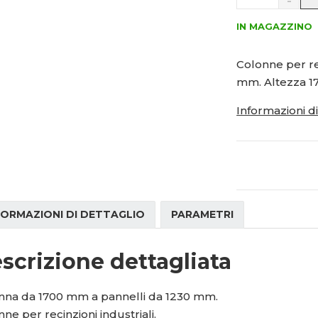
a
S
0
v
n
2
ý
IN MAGAZZINO
í
1
š
ž
5
i
i
Colonne per re
t
t
1
mm. Altezza 1
m
m
2
n
n
4
Informazioni d
o
o
2
ž
ž
7
s
s
t
t
v
v
í
í
FORMAZIONI DI DETTAGLIO
PARAMETRI
scrizione dettagliata
nna da 1700 mm a pannelli da 1230 mm.
ne per recinzioni industriali.