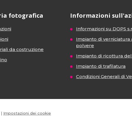
ria fotografica
Informazioni sull'a
zioni
Informazioni su DOPS s.r
ioni
Impianto di verniciatura 
polvere
iali da costruzione
Impianto di ricottura del 
dino
Impianto di trafilatura
Condizioni Generali di V
|
Impostazioni dei cookie