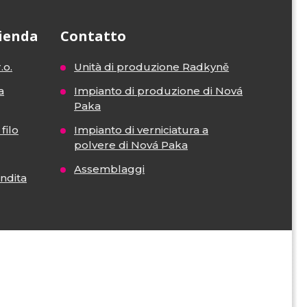
zienda
Contatto
.o.
Unità di produzione Radkyně
a
Impianto di produzione di Nová
Paka
filo
Impianto di verniciatura a
polvere di Nová Paka
Assemblaggi
endita
VISA
MasterCard
Maestro