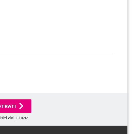
STRATI
siti del
GDPR
.