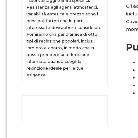
i suoi vantaggi e limiti specifici.
Gli 
Resistenza agli agenti atmosferici,
inclu
variabilità estetica e prezzo sono i
principali fattori che le parti
Gli 
interessate dovrebbero considerare.
mont
Forniremo una panoramica di otto
tipi di recinzione popolari, inclusi i
Pu
loro pro e contro, in modo che tu
possa prendere una decisione
informata quando scegli la
recinzione ideale per le tue
esigenze.