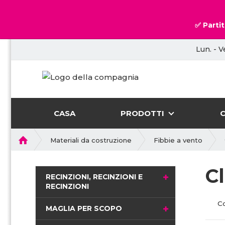
✅ Partit
Lun. - V
CASA
PRODOTTI
P
Materiali da costruzione
Fibbie a vento
r
i
C
m
RECINZIONI, RECINZIONI E
a
RECINZIONI
p
C
a
MAGLIA PER SCOPO
g