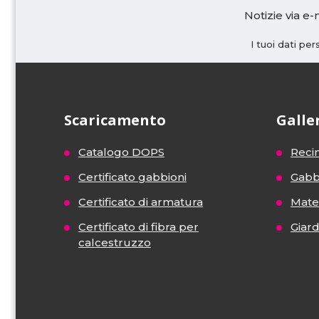
Notizie via e-
I tuoi dati pe
Scaricamento
Galle
Catalogo DOPS
Recin
Certificato gabbioni
Gabb
Certificato di armatura
Mater
Certificato di fibra per
Giar
calcestruzzo