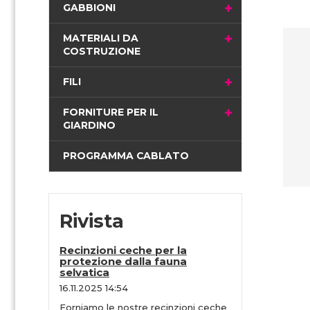
i
GABBIONI
n
a
MATERIALI DA
COSTRUZIONE
FILI
FORNITURE PER IL
GIARDINO
PROGRAMMA CABLATO
Rivista
Recinzioni ceche per la
protezione dalla fauna
selvatica
16.11.2025 14:54
Forniamo le nostre recinzioni ceche