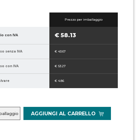
Prezzo per imballaggio
€ 58.13
lio con IVA
sso senza IVA
€ 43.67
sso con IVA
€ 53.27
alvare
€ 4.86
AGGIUNGI AL CARRELLO
ballaggio