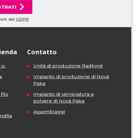
STRATI
siti del
GDPR
.
zienda
Contatto
.o.
Unità di produzione Radkyně
a
Impianto di produzione di Nová
Paka
filo
Impianto di verniciatura a
polvere di Nová Paka
Assemblaggi
endita