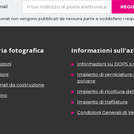
mail
REGI
rsonali non vengono pubblicati da nessuna parte e soddisfano i requi
ria fotografica
Informazioni sull'a
zioni
Informazioni su DOPS s.r
ioni
Impianto di verniciatura 
polvere
iali da costruzione
Impianto di ricottura del 
dino
Impianto di trafilatura
Condizioni Generali di V