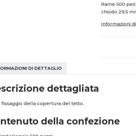
i
i
1
Rame 500 pezzi.
t
t
5
chiodo 29,5 mm
m
m
1
n
n
Informazioni d
4
o
o
ž
8
ž
s
s
8
t
t
9
v
v
í
í
FORMAZIONI DI DETTAGLIO
scrizione dettagliata
l fissaggio della copertura del tetto.
ntenuto della confezione