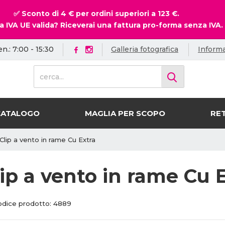
✅ Sconto di 4 € per ordini superiori a 123 €.
a IVA UE valida? Riceverai una fattura pro-forma senza IVA.
en.: 7:00 - 15:30
Galleria fotografica
Informa
c
e
r
c
CATALOGO
MAGLIA PER SCOPO
RET
a
.
.
Clip a vento in rame Cu Extra
.
lip a vento in rame Cu 
C
C
odice prodotto:
4889
o
o
d
d