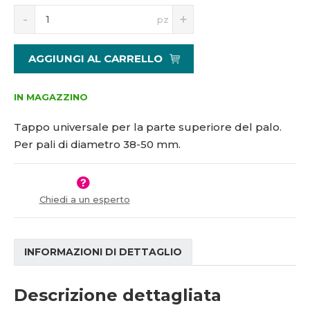
S
N
1
pz
n
a
1
í
v
1
ž
ý
2
AGGIUNGI AL CARRELLO
i
š
3
t
i
m
t
IN MAGAZZINO
n
m
o
n
Tappo universale per la parte superiore del palo.
ž
o
Per pali di diametro 38-50 mm.
s
ž
t
s
v
t
í
v
Chiedi a un esperto
í
INFORMAZIONI DI DETTAGLIO
Descrizione dettagliata