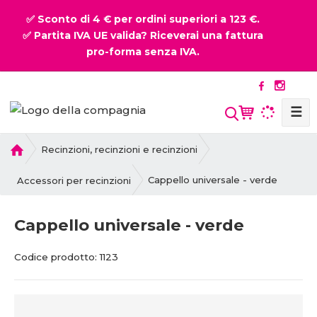
✅ Sconto di 4 € per ordini superiori a 123 €.
✅ Partita IVA UE valida? Riceverai una fattura
pro-forma senza IVA.
☰
P
Recinzioni, recinzioni e recinzioni
r
i
Cappello universale - verde
Accessori per recinzioni
m
a
Cappello universale - verde
p
a
C
C
Codice prodotto:
1123
g
o
o
i
d
d
n
i
i
a
c
c