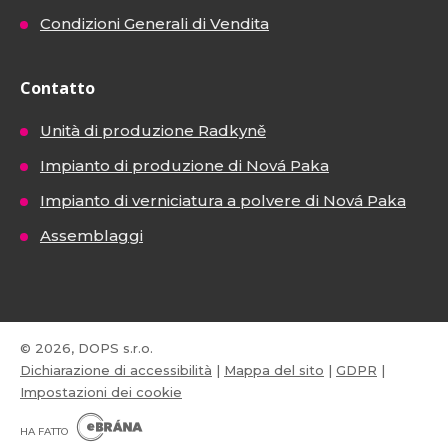
Condizioni Generali di Vendita
Contatto
Unità di produzione Radkyně
Impianto di produzione di Nová Paka
Impianto di verniciatura a polvere di Nová Paka
Assemblaggi
© 2026, DOPS s.r.o.
Dichiarazione di accessibilità
|
Mappa del sito
|
GDPR
|
Impostazioni dei cookie
E
B
HA FATTO
R