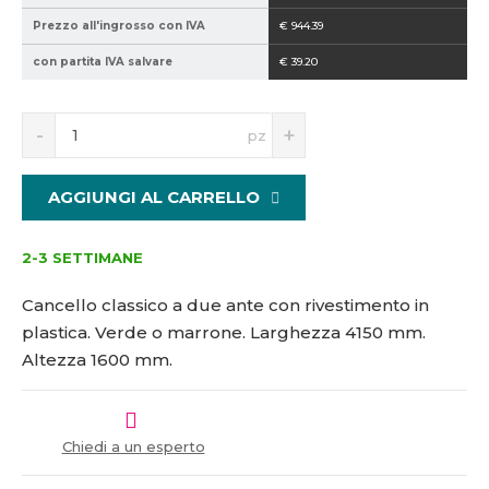
2
Prezzo all'ingrosso con IVA
€ 944.39
1
con partita IVA salvare
€ 39.20
5
1
5
S
N
pz
1
n
a
0
í
v
7
ž
ý
AGGIUNGI AL CARRELLO
i
š
t
i
m
t
2-3 SETTIMANE
n
m
o
n
Cancello classico a due ante con rivestimento in
ž
o
plastica. Verde o marrone. Larghezza 4150 mm.
s
ž
Altezza 1600 mm.
t
s
v
t
í
v
í
Chiedi a un esperto