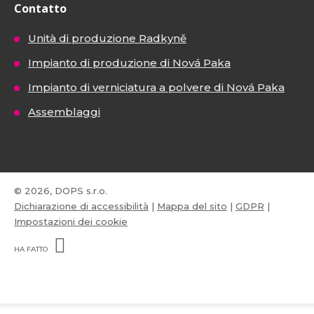
Contatto
Unità di produzione Radkyně
Impianto di produzione di Nová Paka
Impianto di verniciatura a polvere di Nová Paka
Assemblaggi
© 2026, DOPS s.r.o.
Dichiarazione di accessibilità
|
Mappa del sito
|
GDPR
|
Impostazioni dei cookie
E
B
HA FATTO
R
Á
N
VISA
MasterCard
Maestro
A
.
C
Z