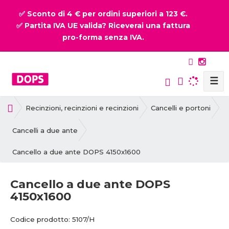
✅ Sconto di 4 € per ordini superiori a 123 €.
✅ Partita IVA UE valida? Riceverai una fattura
pro-forma senza IVA.
☰
P
Recinzioni, recinzioni e recinzioni
Cancelli e portoni
r
i
Cancelli a due ante
m
Cancello a due ante DOPS 4150x1600
a
p
a
Cancello a due ante DOPS
g
4150x1600
i
n
C
Codice prodotto:
5107/H
a
o