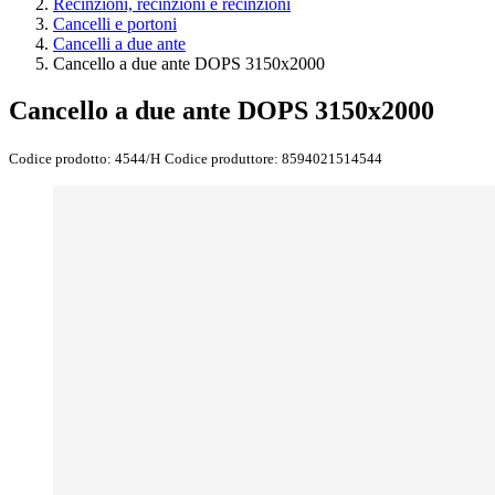
Recinzioni, recinzioni e recinzioni
Cancelli e portoni
Cancelli a due ante
Cancello a due ante DOPS 3150x2000
Cancello a due ante DOPS 3150x2000
Codice prodotto:
4544/H
Codice produttore:
8594021514544