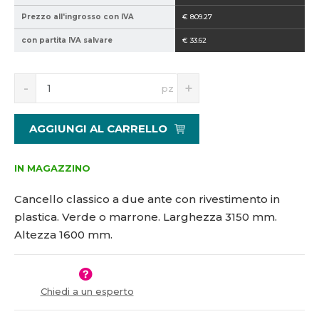
2
Prezzo all'ingrosso con IVA
€ 809.27
1
con partita IVA salvare
€ 33.62
5
1
4
S
N
pz
5
n
a
3
í
v
7
ž
ý
AGGIUNGI AL CARRELLO
i
š
t
i
m
t
IN MAGAZZINO
n
m
o
n
Cancello classico a due ante con rivestimento in
ž
o
plastica. Verde o marrone. Larghezza 3150 mm.
s
ž
Altezza 1600 mm.
t
s
v
t
í
v
í
Chiedi a un esperto