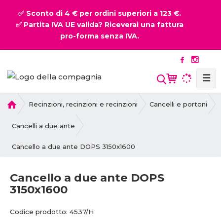
✅ Sconto di 4 € per ordini superiori a 123 €.
✅ Partita IVA UE valida? Riceverai una fattura
pro-forma senza IVA.
☰
P
Recinzioni, recinzioni e recinzioni
Cancelli e portoni
r
i
Cancelli a due ante
m
Cancello a due ante DOPS 3150x1600
a
p
a
Cancello a due ante DOPS
g
3150x1600
i
n
C
Codice prodotto:
4537/H
a
o