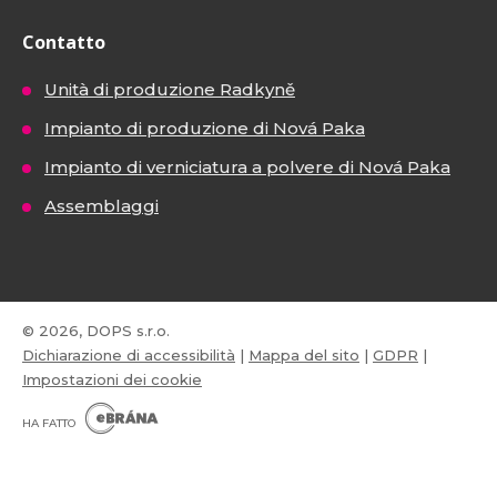
Contatto
Unità di produzione Radkyně
Impianto di produzione di Nová Paka
Impianto di verniciatura a polvere di Nová Paka
Assemblaggi
© 2026, DOPS s.r.o.
Dichiarazione di accessibilità
|
Mappa del sito
|
GDPR
|
Impostazioni dei cookie
E
B
HA FATTO
R
Á
N
VISA
MasterCard
Maestro
A
.