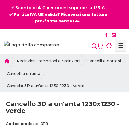
✅ Sconto di 4 € per ordini superiori a 123 €.
✅ Partita IVA UE valida? Riceverai una fattura
pro-forma senza IVA.
☰
P
Recinzioni, recinzioni e recinzioni
Cancelli e portoni
r
i
Cancelli a un'anta
m
Cancello 3D a un'anta 1230x1230 - verde
a
p
a
Cancello 3D a un'anta 1230x1230 -
g
verde
i
n
C
C
Codice prodotto:
0119
a
o
o