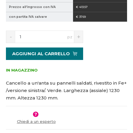
2
0
Prezzo all'ingrosso con IVA
€ 413.57
1
con partita IVA salvare
€ 37.69
5
1
0
S
N
pz
1
n
a
1
í
v
9
ž
ý
AGGIUNGI AL CARRELLO
i
š
t
i
m
t
IN MAGAZZINO
n
m
o
n
Cancello a un'anta su pannelli saldati, rivestito in Fe+
ž
o
/versione sinistra/. Verde. Larghezza (assiale) 1230
s
ž
mm. Altezza 1230 mm.
t
s
v
t
í
v
í
Chiedi a un esperto