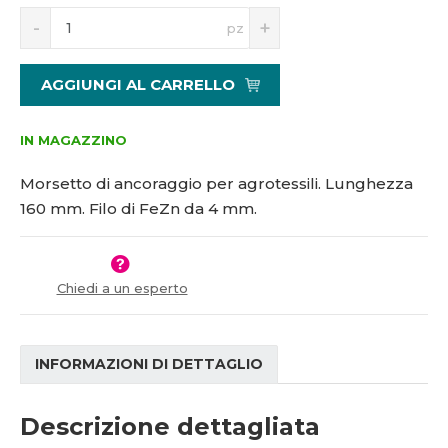
S
N
1
pz
n
a
0
í
v
5
ž
ý
0
AGGIUNGI AL CARRELLO
i
š
8
t
i
m
t
IN MAGAZZINO
n
m
o
n
Morsetto di ancoraggio per agrotessili. Lunghezza
ž
o
160 mm. Filo di FeZn da 4 mm.
s
ž
t
s
v
t
í
v
Chiedi a un esperto
í
INFORMAZIONI DI DETTAGLIO
Descrizione dettagliata