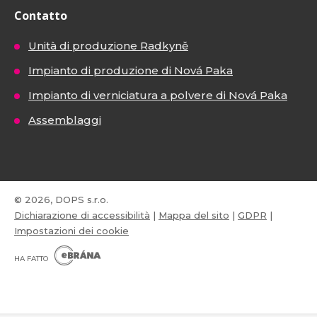
Contatto
Unità di produzione Radkyně
Impianto di produzione di Nová Paka
Impianto di verniciatura a polvere di Nová Paka
Assemblaggi
© 2026, DOPS s.r.o.
Dichiarazione di accessibilità
|
Mappa del sito
|
GDPR
|
Impostazioni dei cookie
E
B
HA FATTO
R
Á
N
VISA
MasterCard
Maestro
A
.
C
Z