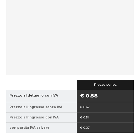
e
p
r
o
d
u
t
t
o
r
e
:
Prezzo per pz
8
€ 0.58
Prezzo al dettaglio con IVA
5
9
Prezzo all'ingrosso senza IVA
€ 0.42
4
0
Prezzo all'ingrosso con IVA
€ 0.51
2
con partita IVA salvare
€ 0.07
1
5