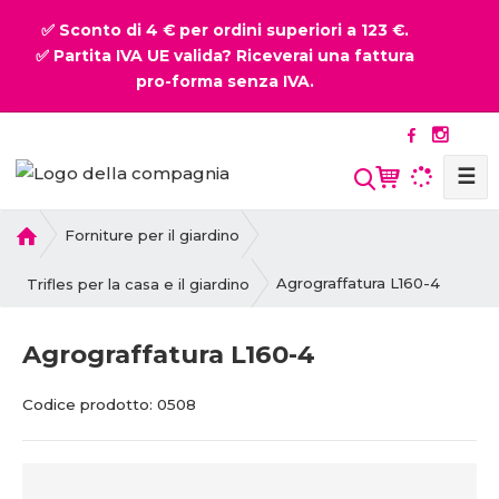
✅ Sconto di 4 € per ordini superiori a 123 €.
✅ Partita IVA UE valida? Riceverai una fattura
pro-forma senza IVA.
☰
P
Forniture per il giardino
r
i
Agrograffatura L160-4
Trifles per la casa e il giardino
m
a
Agrograffatura L160-4
p
a
C
Codice prodotto:
0508
g
o
i
d
n
i
a
c