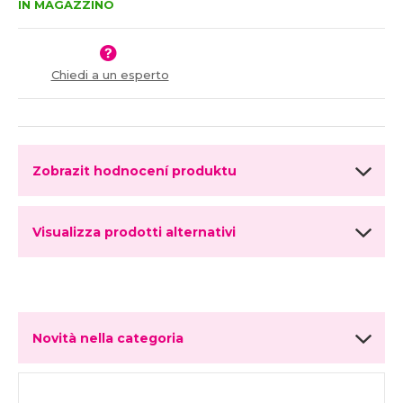
m
t
IN MAGAZZINO
1
n
m
3
o
n
ž
o
5
s
ž
0
Chiedi a un esperto
t
s
9
v
t
í
v
í
Zobrazit hodnocení produktu
Visualizza prodotti alternativi
Novità nella categoria