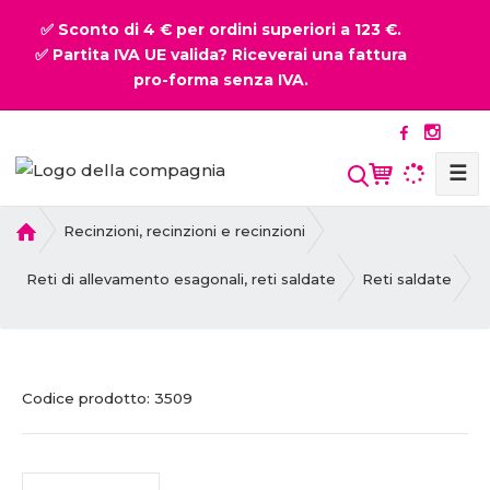
✅ Sconto di 4 € per ordini superiori a 123 €.
✅ Partita IVA UE valida? Riceverai una fattura
pro-forma senza IVA.
☰
P
Recinzioni, recinzioni e recinzioni
r
i
Reti di allevamento esagonali, reti saldate
Reti saldate
m
a
p
a
C
C
g
Codice prodotto:
3509
o
o
i
d
d
n
i
i
a