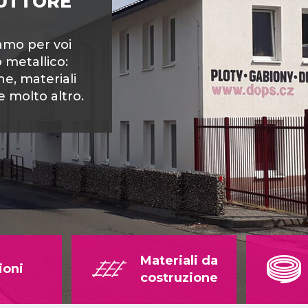
DUTTORE
amo per voi
o metallico:
he, materiali
e molto altro.
Materiali da
ioni
costruzione