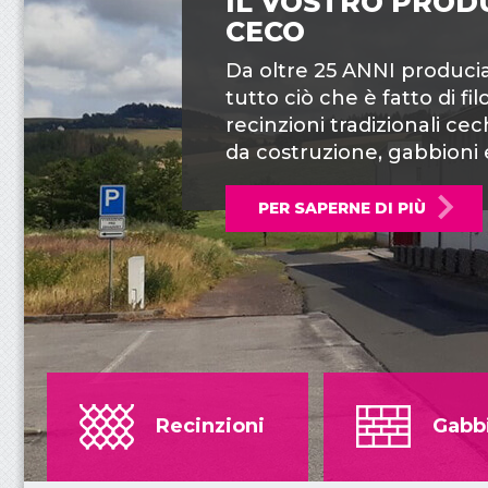
u
IL VOSTRO PRO
CECO
t
Da oltre 25 ANNI produci
t
tutto ciò che è fatto di fil
recinzioni tradizionali cec
o
da costruzione, gabbioni 
r
PER SAPERNE DI PIÙ
e
c
e
c
o
Recinzioni
Gabb
d