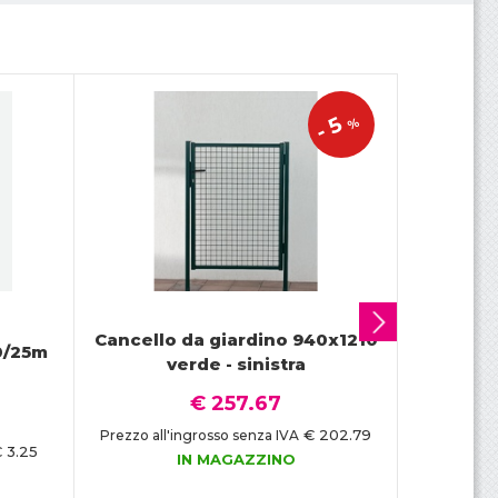
5
%
-
P
Cancello da giardino 940x1210
r
0/25m
verde - sinistra
o
€ 257.67
s
€ 202.79
Prezzo all'ingrosso senza IVA
Prezzo all
s
 3.25
IN MAGAZZINO
i