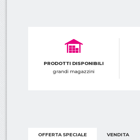
i
r
e
c
i
n
PRODOTTI DISPONIBILI
grandi magazzini
z
i
o
n
i
OFFERTA SPECIALE
VENDITA