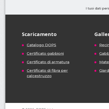
i
I tuoi dati pe
n
n
o
Scaricamento
Galle
v
Catalogo DOPS
Recin
a
Certificato gabbioni
Gabb
z
Certificato di armatura
Mater
Certificato di fibra per
Giar
i
calcestruzzo
o
n
e