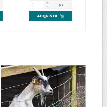
m
pz
o
ACQUISTA