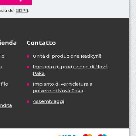
siti del
GDPR
.
zienda
Contatto
.o.
Unità di produzione Radkyně
a
Impianto di produzione di Nová
Paka
filo
Impianto di verniciatura a
polvere di Nová Paka
Assemblaggi
endita