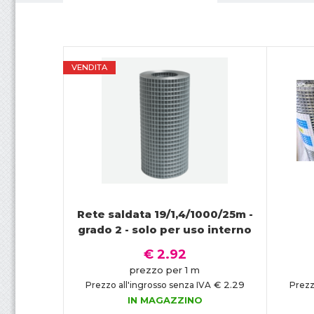
,
g
a
VENDITA
b
b
i
o
n
Rete saldata 19/1,4/1000/25m -
i
grado 2 - solo per uso interno
€ 2.92
e
prezzo per 1 m
c
€ 2.29
Prezzo all'ingrosso senza IVA
Prezz
IN MAGAZZINO