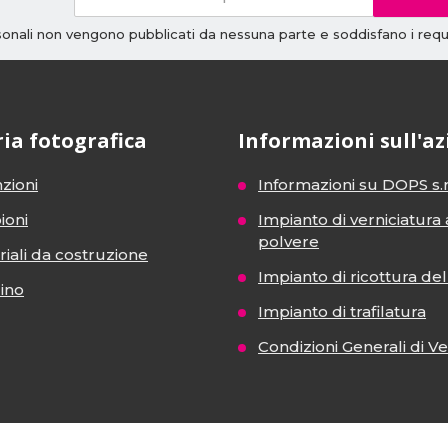
rsonali non vengono pubblicati da nessuna parte e soddisfano i requi
ria fotografica
Informazioni sull'a
zioni
Informazioni su DOPS s.r
ioni
Impianto di verniciatura 
polvere
iali da costruzione
Impianto di ricottura del 
dino
Impianto di trafilatura
Condizioni Generali di V