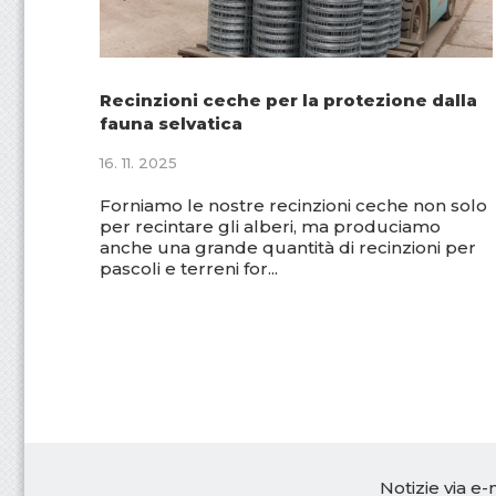
e
s
s
Recinzioni ceche per la protezione dalla
fauna selvatica
i
16. 11. 2025
b
Forniamo le nostre recinzioni ceche non solo
per recintare gli alberi, ma produciamo
i
anche una grande quantità di recinzioni per
pascoli e terreni for...
l
i
t
à
,
Notizie via e-